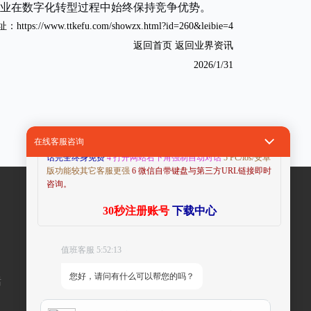
业在数字化转型过程中始终保持竞争优势。
址：
https://www.ttkefu.com/showzx.html?id=260&leibie=4
返回首页
返回业界资讯
2026/1/31
特色功能如下:
在线客服咨询
1 终身免费
2合并了当前所有第三方通信系统的功能
3 网页电
话完全终身免费
4 打开网站右下角强制自动对话
5 PC/ios/安卓
版功能较其它客服更强
6 微信自带键盘与第三方URL链接即时
咨询。
30秒注册账号
下载中心
值班客服 5:52:13
您好，请问有什么可以帮您的吗？
话
绑定微信可代收消息留言