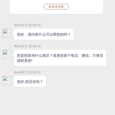
支持IOS/安卓/电脑/微信
你现在可以方便的通过IOS苹果手机或安卓端或电脑PC端
对网站在线的访客进行聊天或强制聊天，方便、快捷；特
点；没有一款客服软件这么完美；而TTKEFU可以实现，
同时请关注“ttkefu”公众号可代收消息、留言和电话哦。