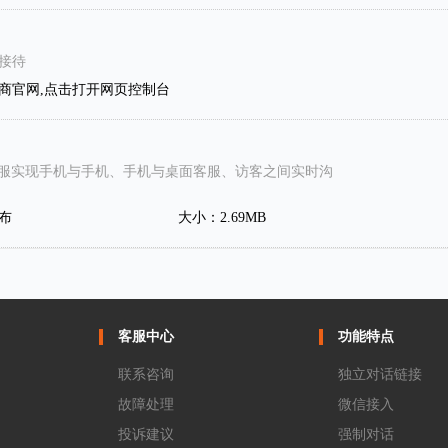
接待
商官网,点击打开网页控制台
上客服实现手机与手机、手机与桌面客服、访客之间实时沟
布
大小：2.69MB
客服中心
功能特点
联系咨询
独立对话链接
故障处理
微信接入
投诉建议
强制对话