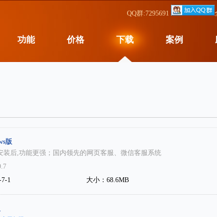
QQ群:7295691
功能
价格
下载
案例
ws版
版本,安装后,功能更强；国内领先的网页客服、微信客服系统
.7
7-1
大小：68.6MB
版