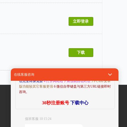
立即登录
下载
特色功能如下:
在线客服咨询
1 终身免费
2合并了当前所有第三方通信系统的功能
3 网页电
话完全终身免费
4 打开网站右下角强制自动对话
5 PC/ios/安卓
版功能较其它客服更强
6 微信自带键盘与第三方URL链接即时
咨询。
30秒注册账号
下载中心
值班客服 10:15:24