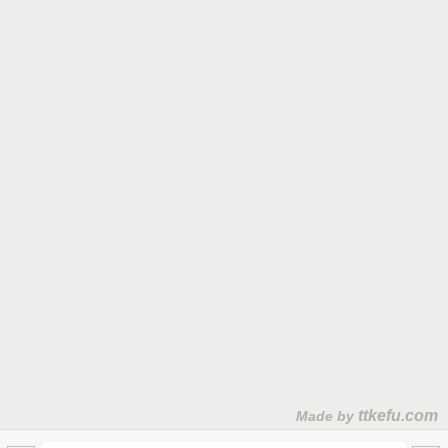
本文网址：
https://www.ttkefu.com/helpshow.html?id=1200&leibie=4
返回首页
返回帮助文档
2025-9-17
上一篇：
400电话怎么申请流程？
下一篇：
ttkefu如何获取抖音支付宝微信咨询二维码